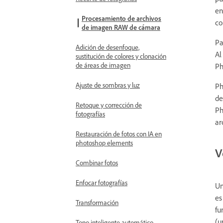
en
Procesamiento de archivos
co
de imagen RAW de cámara
Pa
Adición de desenfoque,
Al
sustitución de colores y clonación
de áreas de imagen
Ph
Ajuste de sombras y luz
Ph
de
Retoque y corrección de
Ph
fotografías
ar
Restauración de fotos con IA en
photoshop elements
V
Combinar fotos
Enfocar fotografías
Un
es
Transformación
fu
(u
Tono inteligente automático