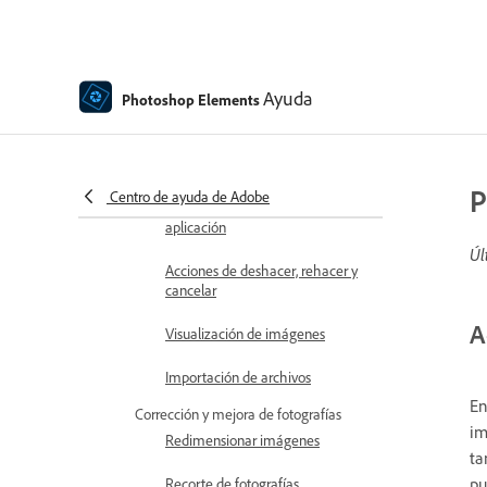
Información de archivo
Ajustes preestablecidos y
bibliotecas
Ayuda
Photoshop Elements
Compatibilidad con toque
múltiple
Discos de memoria virtual,
P
Centro de ayuda de Adobe
plugins y actualizaciones de la
aplicación
Úl
Acciones de deshacer, rehacer y
cancelar
A
Visualización de imágenes
Importación de archivos
En
Corrección y mejora de fotografías
im
Redimensionar imágenes
ta
pu
Recorte de fotografías