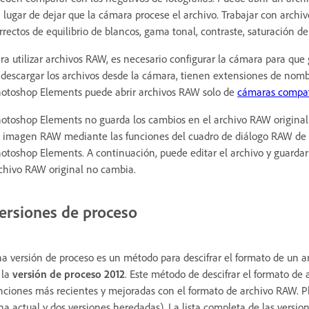
 lugar de dejar que la cámara procese el archivo. Trabajar con archi
rrectos de equilibrio de blancos, gama tonal, contraste, saturación de
ra utilizar archivos RAW, es necesario configurar la cámara para que
 descargar los archivos desde la cámara, tienen extensiones de nom
otoshop Elements puede abrir archivos RAW solo de
cámaras compat
otoshop Elements no guarda los cambios en el archivo RAW original (
 imagen RAW mediante las funciones del cuadro de diálogo RAW de 
otoshop Elements. A continuación, puede editar el archivo y guarda
chivo RAW original no cambia.
ersiones de proceso
a versión de proceso es un método para descifrar el formato de un a
 la
versión de proceso 2012
. Este método de descifrar el formato de
nciones más recientes y mejoradas con el formato de archivo RAW. P
na actual y dos versiones heredadas). La lista completa de las version