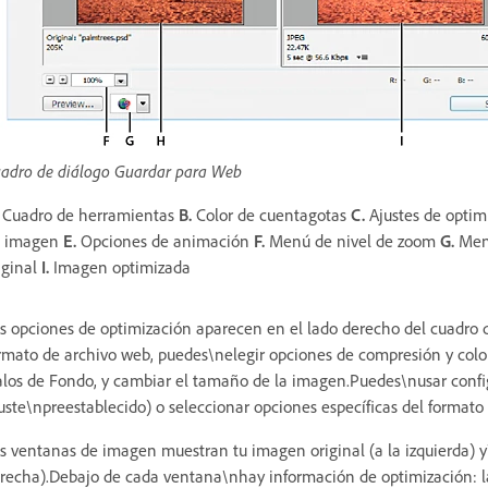
adro de diálogo Guardar para Web
Cuadro de herramientas
B.
Color de cuentagotas
C.
Ajustes de opti
e imagen
E.
Opciones de animación
F.
Menú de nivel de zoom
G.
Menú
iginal
I.
Imagen optimizada
s opciones de optimización aparecen en el lado derecho del cuadro
rmato de archivo web, puedes\nelegir opciones de compresión y color
los de Fondo, y cambiar el tamaño de la imagen.Puedes\nusar confi
uste\npreestablecido) o seleccionar opciones específicas del formato 
s ventanas de imagen muestran tu imagen original (a la izquierda) y
recha).Debajo de cada ventana\nhay información de optimización: la