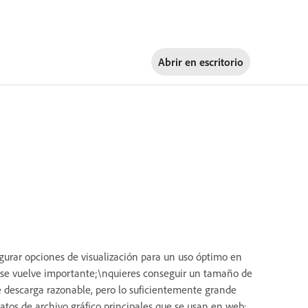
Abrir en
escritorio
gurar opciones de visualización para un uso óptimo en
 se vuelve importante;\nquieres conseguir un tamaño de
 descarga razonable, pero lo suficientemente grande
atos de archivo gráfico principales que se usan en web: