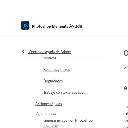
Creación de formas
Edición de formas
Introducción a la pintura
Ayuda
Photoshop Elements
Herramientas de pintura
Configurar pinceles
O
Centro de ayuda de Adobe
Motivos
Úl
Rellenos y trazos
Degradados
A
Trabajo con texto asiático
Acciones rápidas
La
In
IA generativa
ar
Generar imagen en Photoshop
Elements
co