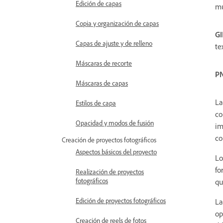
Edición de capas
mu
Copia y organización de capas
GI
Capas de ajuste y de relleno
te
Máscaras de recorte
P
Máscaras de capas
La
Estilos de capa
co
Opacidad y modos de fusión
im
co
Creación de proyectos fotográficos
Aspectos básicos del proyecto
Lo
fo
Realización de proyectos
fotográficos
qu
Edición de proyectos fotográficos
La
op
Creación de reels de fotos