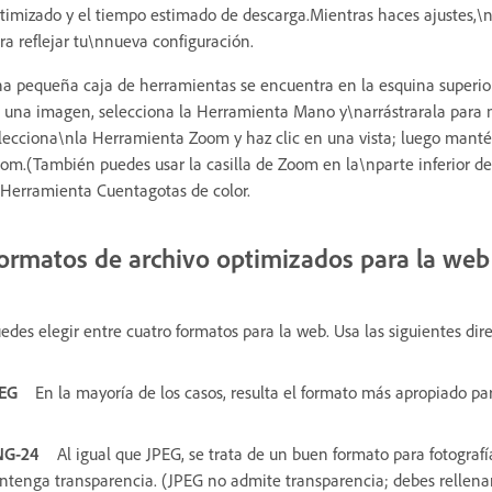
timizado y el tiempo estimado de descarga.Mientras haces ajustes,
ra reflejar tu\nnueva configuración.
a pequeña caja de herramientas se encuentra en la esquina superior 
 una imagen, selecciona la Herramienta Mano y\narrástrarala para 
lecciona\nla Herramienta Zoom y haz clic en una vista; luego mantén 
om.(También puedes usar la casilla de Zoom en la\nparte inferior del 
 Herramienta Cuentagotas de color.
ormatos de archivo optimizados para la web
edes elegir entre cuatro formatos para la web. Usa las siguientes dir
EG
En la mayoría de los casos, resulta el formato más apropiado par
NG-24
Al igual que JPEG, se trata de un buen formato para fotogra
ntenga transparencia. (JPEG no admite transparencia; debes rellena