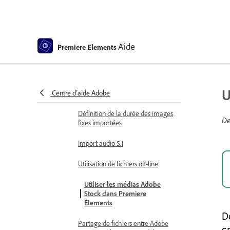
Rendu accéléré par GPU
Montage vidéo à 360° et en réalité
virtuelle
Aide
Premiere Elements
Importation et ajout de médias
Ajout d’un média
U
Centre d’aide Adobe
Conseils pour ajouter des fichiers
Définition de la durée des images
De
fixes importées
Import audio 5.1
Utilisation de fichiers off-line
Utiliser les médias Adobe
Stock dans Premiere
Elements
D
Partage de fichiers entre Adobe