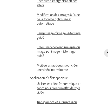
Recherche et organisation des
effets
Modification des images à l’aide
de la tonalité optimisée et
automatique
Remplissage d’image - Montage
guidé
Créer une vidéo en timelapse ou
image par image – Montage
guidé
Meilleures pratiques pour créer
une vidéo intermittente
Application d’effets spéciaux
Utiliser les effets Panoramique et
zoom pour créer un effet de style
vidéo
Transparence et surimpression