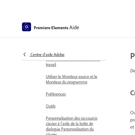
Utiliser les effets Panoramique et
zoom pour créer un effet de style
vidéo
Aide
Premiere Elements
Rendu accéléré par GPU
Espace de travail et flux de production
Présentation de l’écran d’accueil
P
Centre d’aide Adobe
Concepts de base sur l’espace de
travail
De
Utiliser le Moniteur source et le
Moniteur du programme
C
Préférences
Outils
Ou
Personnalisation des raccourcis
pr
clavier à l’aide de la boîte de
et
dialogue Personnalisation du
clavier