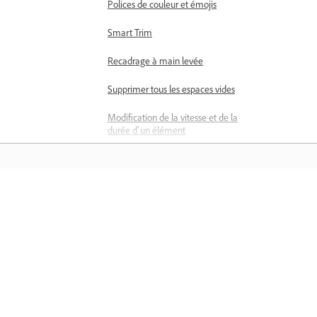
Polices de couleur et émojis
Smart Trim
Recadrage à main levée
Supprimer tous les espaces vides
Modification de la vitesse et de la
durée d’un élément
Montages couplés
Figer et arrêter des images
Comprendre
Réglage de la luminosité, du
contraste et de la couleur -
Montage guidé
Apprenez avec des didacticiels vidéo
étape par étape et des conseils pratiq
Stabiliser un métrage vidéo avec
directement dans l’application.
la Réduction du tremblement
Remplacement du métrage