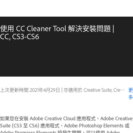
使用 CC Cleaner Tool 解決安裝問題 |
CC, CS3-CS6
上次更新時間
2021年4月29日
|
亦適用於 Creative Suite, Creative Suite CS4, Creative Suite CS5, Creative Suite CS5.5, Creative Suite CS6, Photoshop Elements, Premiere Elements
更
多
如果您在安裝 Adobe Creative Cloud 應用程式、Adobe Creative
Suite (CS3 至 CS6) 應用程式、Adobe Photoshop Elements 或
Adobe Premiere Elements 時發生問題，可以使用 Adobe