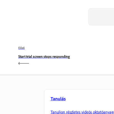
Előző
Start trial screen stops responding
Tanulás
Tanuljon részletes videós oktatóanyag