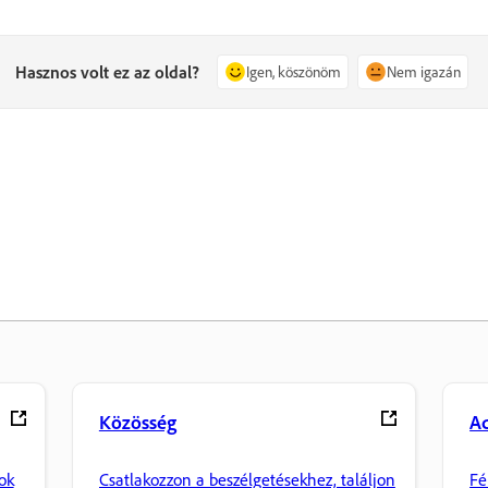
Hasznos volt ez az oldal?
Igen, köszönöm
Nem igazán
Közösség
A
ok
Csatlakozzon a beszélgetésekhez, találjon
Fé