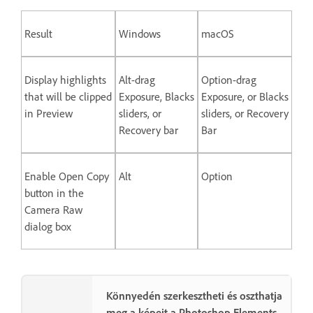
Result
Windows
macOS
Display highlights
Alt-drag
Option-drag
that will be clipped
Exposure, Blacks
Exposure, or Blacks
in Preview
sliders, or
sliders, or Recovery
Recovery bar
Bar
Enable Open Copy
Alt
Option
button in the
Camera Raw
dialog box
Könnyedén szerkesztheti és oszthatja
meg a képeit a Photoshop Elements