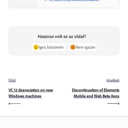
Hasznos volt ez az oldal?
Igen, köszönöm
Nem igazán
Előző
Következő
VC 12 depreciation on new
Discontinuation of Elements
Windows machines
Mobile and Web Beta Apps