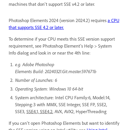
machines that don't support SSE v4.2 or later.
Photoshop Elements 2024 (version 2024.2) requires
a CPU
that supports SSE 4.2 or later.
To determine if your CPU meets this SSE version support
requirement, see Photoshop Element's Help > System
Info dialog and look in or near the 4th line:
e.g. Adobe Photoshop
Elements Build: 20240321.Git.master.597671b
Number of Launches: 6
Operating System: Windows 10 64-bit
System architecture: Intel CPU Family:6, Model:14,
Stepping:3 with MMX, SSE Integer, SSE FP, SSE2,
SSE3,
SSE4.1, SSE4.2
, AVX, AVX2, HyperThreading
If you can't open Photoshop Elements but want to identify
the SSE version using an Intel utility, see
Using Intel