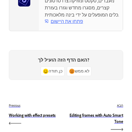
מעברים, טקסט ומוזיקה.צרו סרטונים
קצרים, מסגרו מחדש וגזרו בעזרת
כלים המופעלים על ידי בינה מלאכותית.
פתחו את היישום
האם הדף הזה הועיל לך?
לא ממש
כן, תודה
הבא
Previous
Working with effect presets
Editing frames with Auto Smart
Tone