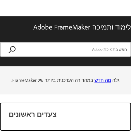
לימוד ותמיכה Adobe FrameMaker
גלה
מה חדש
במהדורה העדכנית ביותר של FrameMaker.
צעדים ראשונים