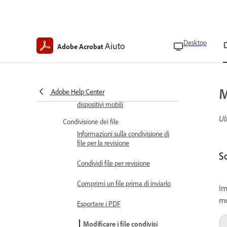
nelle risposte IA su dispositivi
mobili
Crea podcast da PDF Spaces su
Desktop
Aiuto
dispositivi mobili
Adobe Acrobat
Personalizza le esperienze PDF
Spaces su Acrobat mobile
M
Adobe Help Center
Condividi PDF Spaces su
dispositivi mobili
Ul
Condivisione dei file
Informazioni sulla condivisione di
file per la revisione
S
Condividi file per revisione
Comprimi un file prima di inviarlo
Im
mo
Esportare i PDF
Modificare i file condivisi