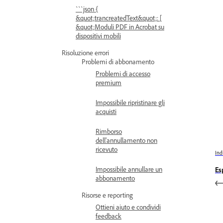
```json {
&quot;trancreatedText&quot;: [
&quot;Moduli PDF in Acrobat su
dispositivi mobili
Risoluzione errori
Problemi di abbonamento
Problemi di accesso
premium
Impossibile ripristinare gli
acquisti
Rimborso
dell'annullamento non
ricevuto
Ind
Impossibile annullare un
Es
abbonamento
Risorse e reporting
Ottieni aiuto e condividi
feedback