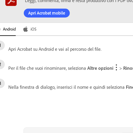
Leggi, commenta, firma e resta produttivo con i PDF ovun
Apri Acrobat mobile
Android
iOS
Apri Acrobat su Android e vai al percorso del file.
Per il file che vuoi rinominare, seleziona
Altre opzioni
>
Rino
Nella finestra di dialogo, inserisci il nome e quindi seleziona
Fin