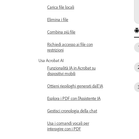
Carica file locali
Elimina i file
Combina più file
Richiedi accesso ai file con
restrizioni
Usa Acrobat AI
Funzionalità IA in Acrobat su
dispositivi mobili
Ottieni riepiloghi generati dall’IA
Esplora i PDF con l'Assistente IA
Gestisci cronologia della chat
Usa i comandi vocali per
interagire con i PDF