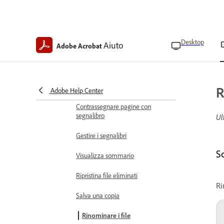
stella
Scollega account cloud
Desktop
Aiuto
Visualizza e gestisci i file
Adobe Acrobat
Scegliere le modalità di
visualizzazione PDF
Trovare testo nei PDF
R
Adobe Help Center
Contrassegnare pagine con
segnalibro
Ul
Gestire i segnalibri
Sc
Visualizza sommario
Ripristina file eliminati
Ri
Salva una copia
Rinominare i file