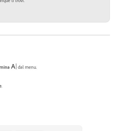
que ti trovi.
mina
dal menu.
e
.