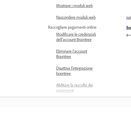
Mostrare i moduli web
Nascondere moduli web
Ind
Raccogliere pagamenti online
Sc
Modificare le credenziali
dell’account Braintree
Eliminare l’account
Braintree
Disattiva l'integrazione
braintree
Abilitare la raccolta dei
pagamenti
Panoramica sui valori dei
campi di pagamento
Impedire pagamenti
Formazione
duplicati