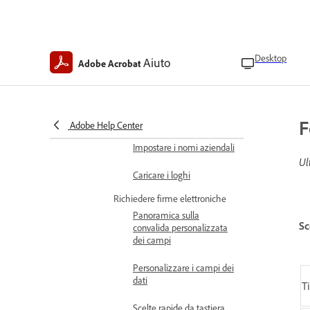
guida di studio
Usa un pacchetto di studio per
prepararti agli esami
Desktop
Aiuto
Adobe Acrobat
Firmare i documenti con firma
elettronica
Aggiungere elementi di branding
Personalizzare gli URL
della firma elettronica
F
Adobe Help Center
Impostare i nomi aziendali
Ul
Caricare i loghi
Richiedere firme elettroniche
Panoramica sulla
Sc
convalida personalizzata
dei campi
Personalizzare i campi dei
dati
Ti
Scelte rapide da tastiera