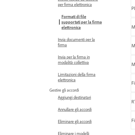
per firma elettronica
P
Formati di file
supportati per la firma
M
elettronica
Invia documenti per la
firma
M
Invia per la firma in
modalità collettiva
M
Limitazioni della firma
elettronica
F
Gestire gli accordi
Aggiungi destinatari
R
Annullare gli accordi
Fi
Eliminare gli accordi
Eliminare i modelli