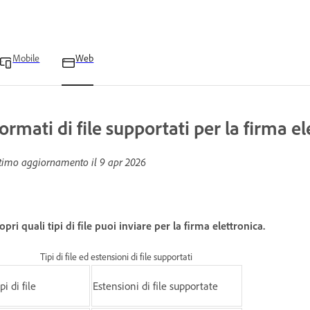
Mobile
Web
ormati di file supportati per la firma el
timo aggiornamento il
9 apr 2026
opri quali tipi di file puoi inviare per la firma elettronica.
Tipi di file ed estensioni di file supportati
pi di file
Estensioni di file supportate