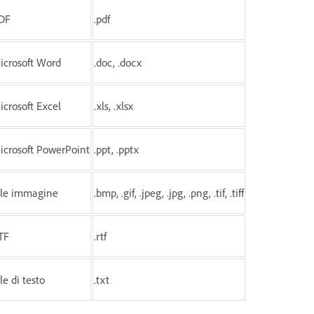
DF
.pdf
icrosoft Word
.doc, .docx
icrosoft Excel
.xls, .xlsx
icrosoft PowerPoint
.ppt, .pptx
ile immagine
.bmp, .gif, .jpeg, .jpg, .png, .tif, .tiff
TF
.rtf
le di testo
.txt