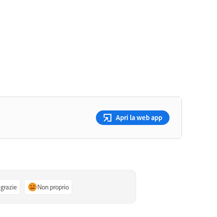
Apri la web app
 grazie
Non proprio