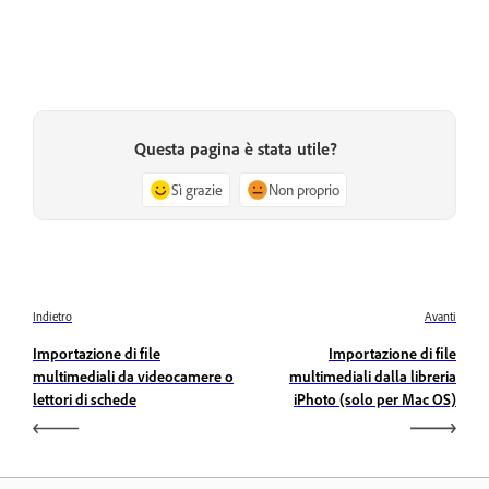
Questa pagina è stata utile?
Sì grazie
Non proprio
Indietro
Avanti
Importazione di file
Importazione di file
multimediali da videocamere o
multimediali dalla libreria
lettori di schede
iPhoto (solo per Mac OS)