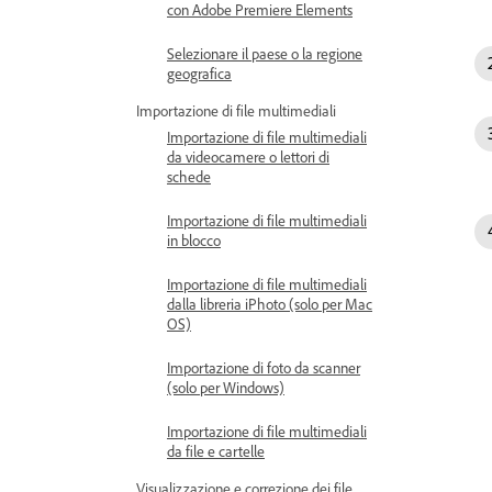
con Adobe Premiere Elements
Selezionare il paese o la regione
geografica
Importazione di file multimediali
Importazione di file multimediali
da videocamere o lettori di
schede
Importazione di file multimediali
in blocco
Importazione di file multimediali
dalla libreria iPhoto (solo per Mac
OS)
Importazione di foto da scanner
(solo per Windows)
Importazione di file multimediali
da file e cartelle
Visualizzazione e correzione dei file