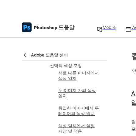
인덱스 색상 이미지
변환 옵션
색상 보정
도움말
색조 또는 채도 조정
Mobile
W
Photoshop
적용
회색 음영 이미지
색상화 또는 단일톤
Adobe 도움말 센터
효과 만들기
선택적 색상 조정
마
서로 다른 이미지에서
색상 일치
두 이미지 간의 색상
A
일치
동일한 이미지에서 두
레이어의 색상 일치
컬
색상 일치에서 설정
포
저장 및 적용