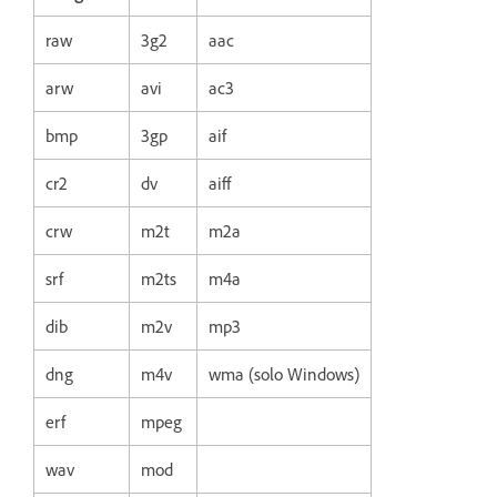
raw
3g2
aac
arw
avi
ac3
bmp
3gp
aif
cr2
dv
aiff
crw
m2t
m2a
srf
m2ts
m4a
dib
m2v
mp3
dng
m4v
wma (solo Windows)
erf
mpeg
wav
mod