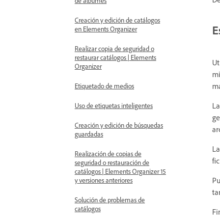
de álbumes
Creación y edición de catálogos
E
en Elements Organizer
Realizar copia de seguridad o
restaurar catálogos | Elements
Ut
Organizer
mi
má
Etiquetado de medios
La
Uso de etiquetas inteligentes
ge
Creación y edición de búsquedas
ar
guardadas
La
Realización de copias de
fi
seguridad o restauración de
catálogos | Elements Organizer 15
Pu
y versiones anteriores
ta
Solución de problemas de
catálogos
Fi