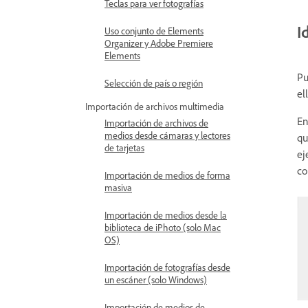
Teclas para ver fotografías
I
Uso conjunto de Elements
Organizer y Adobe Premiere
Elements
Pu
Selección de país o región
el
Importación de archivos multimedia
En
Importación de archivos de
medios desde cámaras y lectores
qu
de tarjetas
ej
co
Importación de medios de forma
masiva
Importación de medios desde la
biblioteca de iPhoto (solo Mac
OS)
Importación de fotografías desde
un escáner (solo Windows)
Importación de medios de