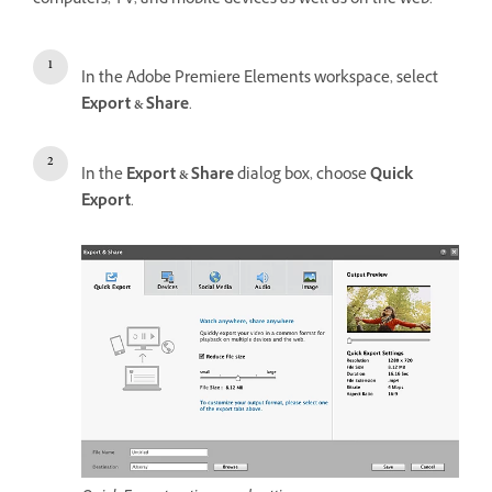
computers, TV, and mobile devices as well as on the web.
In the Adobe Premiere Elements workspace, select
Export & Share
.
In the
Export & Share
dialog box, choose
Quick
Export
.