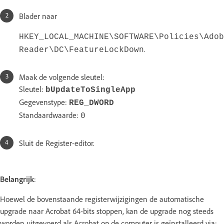
Blader naar
HKEY_LOCAL_MACHINE\SOFTWARE\Policies\Adob
.
Reader\DC\FeatureLockDown
Maak de volgende sleutel:
Sleutel:
bUpdateToSingleApp
Gegevenstype:
REG_DWORD
Standaardwaarde:
0
Sluit de Register-editor.
Belangrijk
:
Hoewel de bovenstaande registerwijzigingen de automatische
upgrade naar Acrobat 64-bits stoppen, kan de upgrade nog steeds
worden uitgevoerd als Acrobat op de computer is geïnstalleerd via: