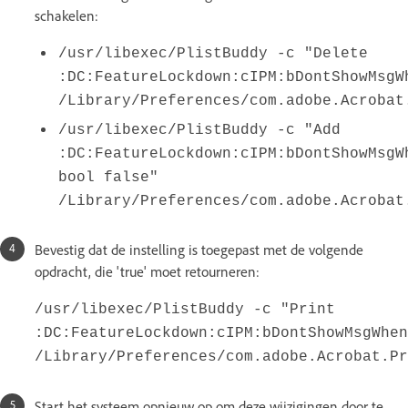
schakelen:
/usr/libexec/PlistBuddy -c "Delete
:DC:FeatureLockdown:cIPM:bDontShowMsgW
/Library/Preferences/com.adobe.Acrobat
/usr/libexec/PlistBuddy -c "Add
:DC:FeatureLockdown:cIPM:bDontShowMsgW
bool false"
/Library/Preferences/com.adobe.Acrobat
Bevestig dat de instelling is toegepast met de volgende
opdracht, die 'true' moet retourneren:
/usr/libexec/PlistBuddy -c "Print
:DC:FeatureLockdown:cIPM:bDontShowMsgWhen
/Library/Preferences/com.adobe.Acrobat.Pr
Start het systeem opnieuw op om deze wijzigingen door te