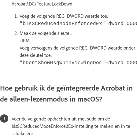
Acrobat\DC\FeatureLockDown
Voeg de volgende REG_DWORD waarde toe:
"bIsSCReducedModeEnforcedEx"=dword:000
Maak de volgende sleutel:
cIPM
Voeg vervolgens de volgende REG_DWORD waarde onder
deze sleutel toe:
"bDontShowMsgWhenViewingDoc"=dword:000
Hoe gebruik ik de geïntegreerde Acrobat in
de alleen-lezenmodus in macOS?
Voer de volgende opdrachten uit met sudo om de
bIsSCReducedModeEnforcedEx-instelling te maken en in te
schakelen: