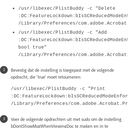
/usr/libexec/PlistBuddy -c "Delete
:DC:FeatureLockdown:bIsSCReducedModeEn
/Library/Preferences/com.adobe.Acrobat
/usr/libexec/PlistBuddy -c "Add
:DC:FeatureLockdown:bIsSCReducedModeEn
bool true"
/Library/Preferences/com.adobe.Acrobat
Bevestig dat de instelling is toegepast met de volgende
opdracht, die 'true' moet retourneren:
/usr/libexec/PlistBuddy -c "Print
:DC:FeatureLockdown:bIsSCReducedModeEnfor
/Library/Preferences/com.adobe.Acrobat.Pr
Voer de volgende opdrachten uit met sudo om de instelling
bDontShowMsgWhenViewingDoc te maken en in te