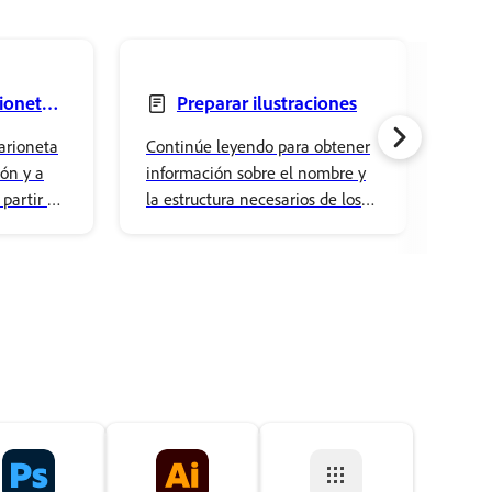
ionetas
Preparar ilustraciones
posi
arioneta
Continúe leyendo para obtener
Choo
de l
ión y a
información sobre el nombre y
char
partir de
la estructura necesarios de los
simp
elementos de la marioneta y
cust
acerca de cómo realizar un
pick
rigging.
acce
and 
to y
real