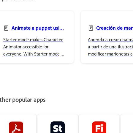
Animate a puppet using
Creación de mar
Starter mode
de ilustraciones
Starter mode makes Character
Aprenda a crear una m
Animator accessible for
a partir de una ilustrac
everyone. With Starter mode,
modificar marionetas a 
you can animate puppets
ilustraciones de origen.
without needing to be an
expert. The simplified interface
focused on performing,
recording, and exporting
characters, making it easy to
ther popular apps
create animation.