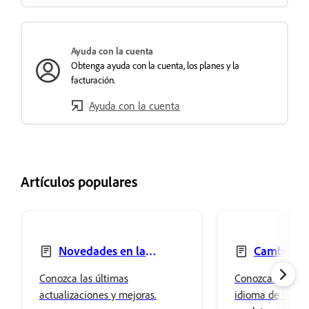
Ayuda con la cuenta
Obtenga ayuda con la cuenta, los planes y la
facturación.
Ayuda con la cuenta
Artículos populares
Novedades en la
Cambiar el
aplicación de Creative
las aplicacion
Conozca las últimas
Conozca cómo c
Cloud
Cloud
actualizaciones y mejoras.
idioma de instal