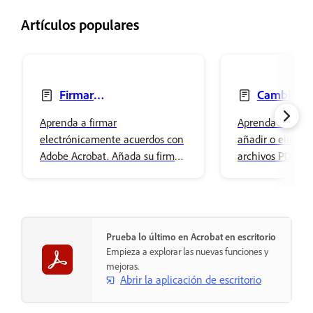
Artículos populares
Firmar
Cambiar, 
electrónicamente acuerdos
eliminar texto
Aprenda a firmar
Aprenda a cambi
electrónicamente acuerdos con
añadir o elimina
Adobe Acrobat. Añada su firma
archivos PDF ut
fácilmente y almacénela de
Acrobat. Ajuste 
forma segura en el
de la fuente y dé
Almacenamiento en la nube de
contenido.
Adobe.
Prueba lo último en Acrobat en escritorio
Empieza a explorar las nuevas funciones y
mejoras.
Abrir la aplicación de escritorio