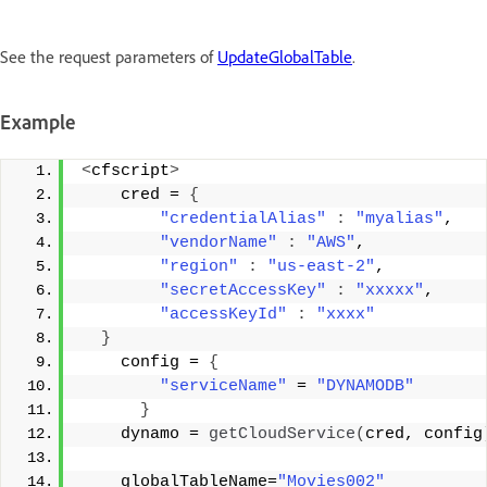
See the request parameters of
UpdateGlobalTable
.
Example
<
cfscript
>
    cred = 
{
"credentialAlias"
:
"myalias"
, 
"vendorName"
:
"AWS"
, 
"region"
:
"us-east-2"
, 
"secretAccessKey"
:
"xxxxx"
, 
"accessKeyId"
:
"xxxx"
}
    config = 
{
"serviceName"
 = 
"DYNAMODB"
}
    dynamo = 
getCloudService
(
cred, config
    globalTableName=
"Movies002"