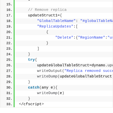
 // Remove replica 
    updateStruct1=
{
"GlobalTableName"
: 
"#globalTableN
"ReplicaUpdates"
:
[
{
"Delete"
:
{
"RegionName"
:
"u
}
]
}
try
{
        updateGlobalTableStruct=dynamo.
up
writeOutput
(
"Replica removed succ
writeDump
(
updateGlobalTableStruct
}
catch
(
any e
){
writeDump
(
e
)
}
<
/cfscript
>