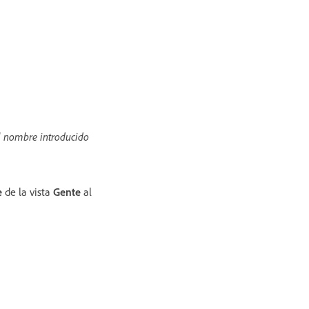
l nombre introducido
e
de la vista
Gente
al