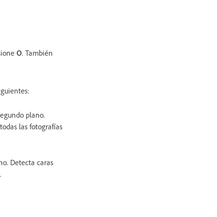
sione
O
. También
iguientes:
segundo plano.
todas las fotografías
no. Detecta caras
.