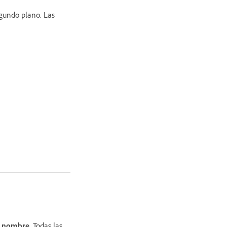
egundo plano. Las
n nombre
. Todas las