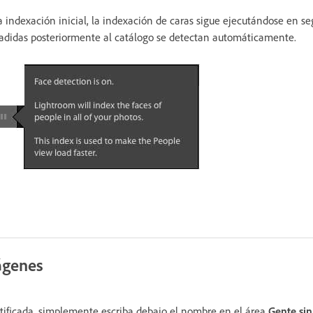
 indexación inicial, la indexación de caras sigue ejecutándose en s
adidas posteriormente al catálogo se detectan automáticamente.
ágenes
ntificada, simplemente escriba debajo el nombre en el área
Gente si