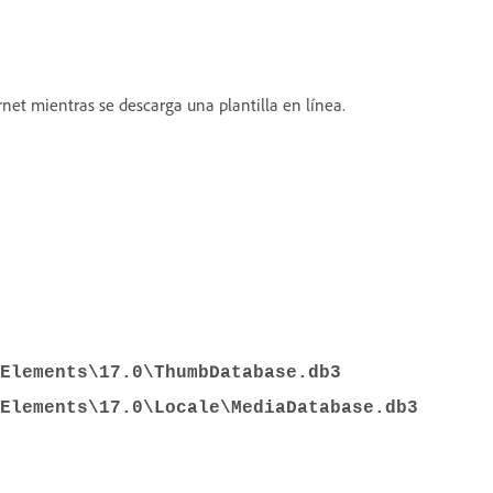
rnet mientras se descarga una plantilla en línea.
Elements\17.0\ThumbDatabase.db3
Elements\17.0\Locale\MediaDatabase.db3