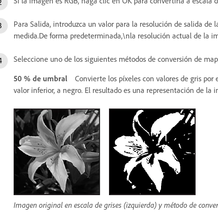
Si la imagen es RGB, haga clic en OK para convertirla a escala d
Para Salida, introduzca un valor para la resolución de salida d
medida.De forma predeterminada,\nla resolución actual de la i
Seleccione uno de los siguientes métodos de conversión de mapa
50 % de umbral
Convierte los píxeles con valores de gris por
valor inferior, a negro. El resultado es una representación de l
Imagen original en escala de grises (izquierda) y método de conve