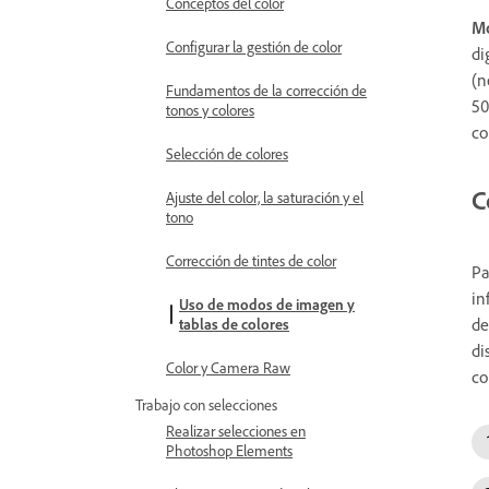
Conceptos del color
Mo
Configurar la gestión de color
di
(n
Fundamentos de la corrección de
50
tonos y colores
co
Selección de colores
C
Ajuste del color, la saturación y el
tono
Corrección de tintes de color
Pa
in
Uso de modos de imagen y
de
tablas de colores
di
Color y Camera Raw
co
Trabajo con selecciones
Realizar selecciones en
Photoshop Elements