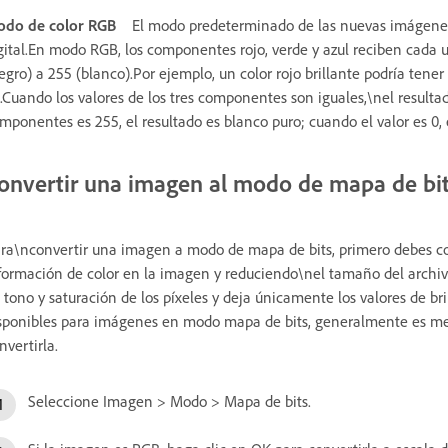
do de color RGB
El modo predeterminado de las nuevas imágene
gital.En modo RGB, los componentes rojo, verde y azul reciben cada u
egro) a 255 (blanco).Por ejemplo, un color rojo brillante podría tener
.Cuando los valores de los tres componentes son iguales,\nel resultad
mponentes es 255, el resultado es blanco puro; cuando el valor es 0, 
onvertir una imagen al modo de mapa de bi
ra\nconvertir una imagen a modo de mapa de bits, primero debes con
formación de color en la imagen y reduciendo\nel tamaño del archivo
 tono y saturación de los píxeles y deja únicamente los valores de b
sponibles para imágenes en modo mapa de bits, generalmente es mej
nvertirla.
Seleccione Imagen > Modo > Mapa de bits.