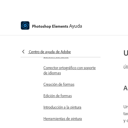
Superposiciones en movimiento
Elementos en movimiento
Ayuda
Photoshop Elements
Moviendo fotos
Adición de formas y texto
Adición de texto
U
Centro de ayuda de Adobe
Edición de texto
Úl
Corrector ortográfico con soporte
de idiomas
Creación de formas
A
Edición de formas
Un
Introducción a la pintura
ta
Herramientas de pintura
y 