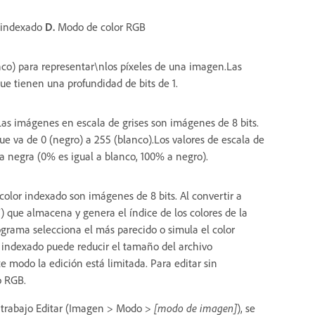
 indexado
D.
Modo de color RGB
nco) para representar\nlos píxeles de una imagen.Las
e tienen una profundidad de bits de 1.
 Las imágenes en escala de grises son imágenes de 8 bits.
ue va de 0 (negro) a 255 (blanco).Los valores de escala de
a negra (0% es igual a blanco, 100% a negro).
color indexado son imágenes de 8 bits. Al convertir a
) que almacena y genera el índice de los colores de la
rograma selecciona el más parecido o simula el color
lor indexado puede reducir el tamaño del archivo
 modo la edición está limitada. Para editar sin
o RGB.
e trabajo Editar (Imagen > Modo >
[modo de imagen]
), se