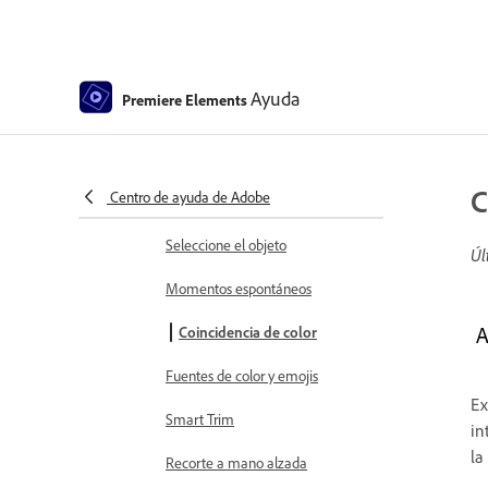
de escenas
Uso de marcadores de clip y línea
de tiempo
Ayuda
Premiere Elements
Configuración de secuencia en
Premiere Elements
Edición de clips
C
Centro de ayuda de Adobe
Reducir ruido
Seleccione el objeto
Úl
Momentos espontáneos
A
Coincidencia de color
Fuentes de color y emojis
Ex
Smart Trim
in
la
Recorte a mano alzada