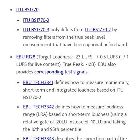
ITU BS1770
ITU BS1770-2
ITU BS1770-3
only differs from
ITU BS1770-2
by
removing filters from the true peak level
measurement that have been optional beforehand.
EBU R128
(Target Loudness: -23 LUFS +/-0.5 LUFS (+/-1
LUFS for live content), True Peak: -1dB). EBU also
provides
corresponding test signals
.
EBU TECH3341
defines how to measure momentary,
short-term and integrated loudness based on ITU
BS1770-2
EBU TECH3342
defines how to measure loudness
range (LRA) based on short-term loudness (using a
relative gate of -20LU instead of -10LU) and taking
the 10th and 95th percentile
EBU TECH3343
describes the correction part of the