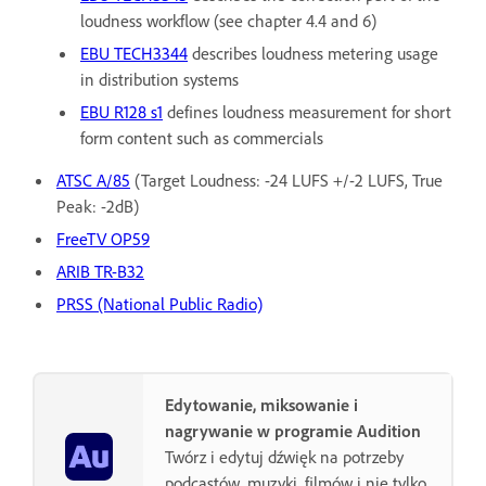
loudness workflow (see chapter 4.4 and 6)
EBU TECH3344
describes loudness metering usage
in distribution systems
EBU R128 s1
defines loudness measurement for short
form content such as commercials
ATSC A/85
(Target Loudness: -24 LUFS +/-2 LUFS, True
Peak: -2dB)
FreeTV OP59
ARIB TR-B32
PRSS (National Public Radio)
Edytowanie, miksowanie i
nagrywanie w programie Audition
Twórz i edytuj dźwięk na potrzeby
podcastów, muzyki, filmów i nie tylko.