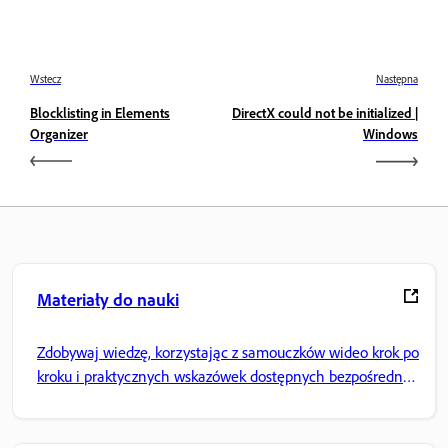
Wstecz
Następna
Blocklisting in Elements
DirectX could not be initialized |
Organizer
Windows
Materiały do nauki
Zdobywaj wiedzę, korzystając z samouczków wideo krok po
kroku i praktycznych wskazówek dostępnych bezpośrednio
w aplikacji.