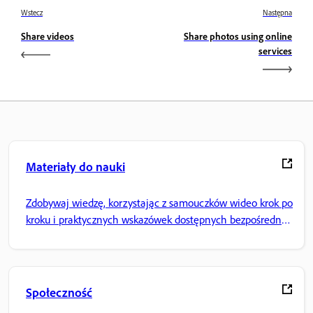
Wstecz
Następna
Share videos
Share photos using online
services
Materiały do nauki
Zdobywaj wiedzę, korzystając z samouczków wideo krok po
kroku i praktycznych wskazówek dostępnych bezpośrednio
w aplikacji.
Społeczność