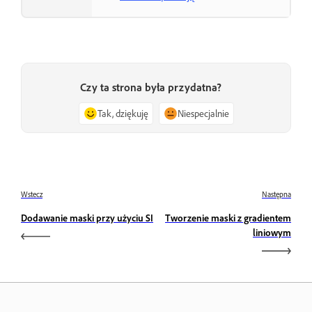
Czy ta strona była przydatna?
Tak, dziękuję
Niespecjalnie
Wstecz
Następna
Dodawanie maski przy użyciu SI
Tworzenie maski z gradientem
liniowym