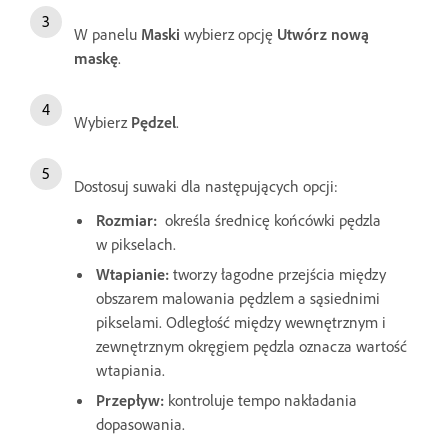
W panelu
Maski
wybierz opcję
Utwórz nową
maskę
.
Wybierz
Pędzel
.
Dostosuj suwaki dla następujących opcji:
Rozmiar
:
określa średnicę końcówki pędzla
w pikselach.
Wtapianie
:
tworzy łagodne przejścia między
obszarem malowania pędzlem a sąsiednimi
pikselami. Odległość między wewnętrznym i
zewnętrznym okręgiem pędzla oznacza wartość
wtapiania.
Przepływ
:
kontroluje tempo nakładania
dopasowania.