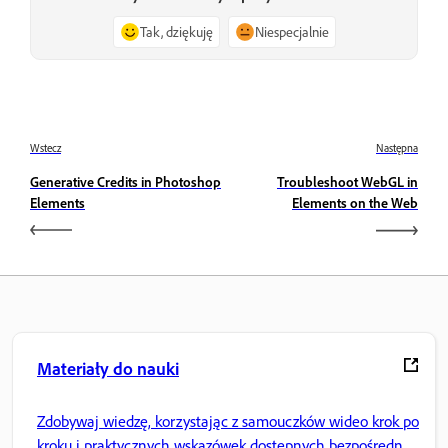
Tak, dziękuję
Niespecjalnie
Wstecz
Następna
Generative Credits in Photoshop
Troubleshoot WebGL in
Elements
Elements on the Web
Materiały do nauki
Zdobywaj wiedzę, korzystając z samouczków wideo krok po
kroku i praktycznych wskazówek dostępnych bezpośrednio