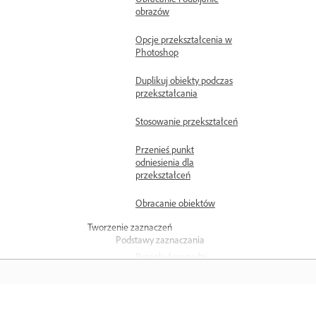
obrazów
Opcje przekształcenia w
Photoshop
Duplikuj obiekty podczas
przekształcania
Stosowanie przekształceń
Przenieś punkt
odniesienia dla
przekształceń
Obracanie obiektów
Tworzenie zaznaczeń
Podstawy zaznaczania
Przegląd narzędzi
zaznaczania
Użyj narzędzia
Zaznaczanie obiektów