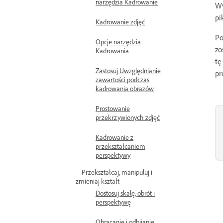
narzędzia Kadrowanie
Wy
pi
Kadrowanie zdjęć
Po
Opcje narzędzia
zo
Kadrowania
tę
Zastosuj Uwzględnianie
pr
zawartości podczas
kadrowania obrazów
Prostowanie
przekrzywionych zdjęć
Kadrowanie z
przekształcaniem
perspektywy
Przekształcaj, manipuluj i
zmieniaj kształt
Dostosuj skalę, obrót i
perspektywę
Obracanie i odbijanie