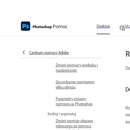
Zmienianie rozmiarów
obrazów
Pomoc
Opcje ponownego
Desktop
Mo
Photoshop
próbkowania w
Photoshop
Zmień wymiary pikseli
R
Centrum pomocy Adobe
obrazów
Zmień wymiary wydruku i
Os
rozdzielczość
Zarządzanie rozmiarem
pliku obrazu
D
Parametry zmiany
rozmiaru w Photoshop
Ro
Kadruj i wyprostuj
mi
Zmień rozmiar obszaru
za
roboczego za pomocą