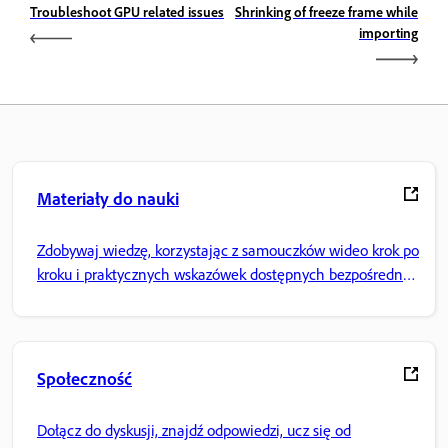
Troubleshoot GPU related issues
Shrinking of freeze frame while
importing
Materiały do nauki
Zdobywaj wiedzę, korzystając z samouczków wideo krok po
kroku i praktycznych wskazówek dostępnych bezpośrednio
w aplikacji.
Społeczność
Dołącz do dyskusji, znajdź odpowiedzi, ucz się od