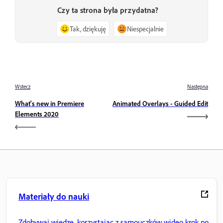
Czy ta strona była przydatna?
Tak, dziękuję
Niespecjalnie
Wstecz
Następna
What's new in Premiere
Animated Overlays - Guided Edit
Elements 2020
Materiały do nauki
Zdobywaj wiedzę, korzystając z samouczków wideo krok po