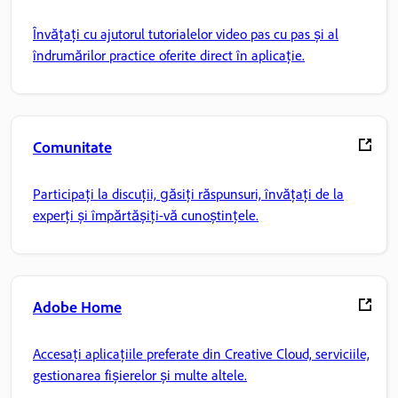
Învățați cu ajutorul tutorialelor video pas cu pas și al
îndrumărilor practice oferite direct în aplicație.
Comunitate
Participați la discuții, găsiți răspunsuri, învățați de la
experți și împărtășiți-vă cunoștințele.
Adobe Home
Accesați aplicațiile preferate din Creative Cloud, serviciile,
gestionarea fișierelor și multe altele.