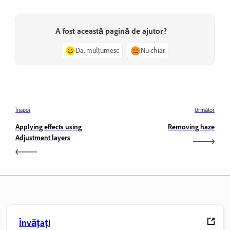
A fost această pagină de ajutor?
Da, mulțumesc
Nu chiar
Înapoi
Următor
Applying effects using
Removing haze
Adjustment layers
Învățați