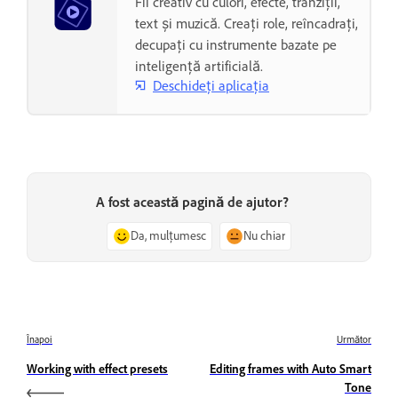
Fii creativ cu culori, efecte, tranziții,
text și muzică. Creați role, reîncadrați,
decupați cu instrumente bazate pe
inteligență artificială.
Deschideți aplicația
A fost această pagină de ajutor?
Da, mulțumesc
Nu chiar
Înapoi
Următor
Working with effect presets
Editing frames with Auto Smart
Tone