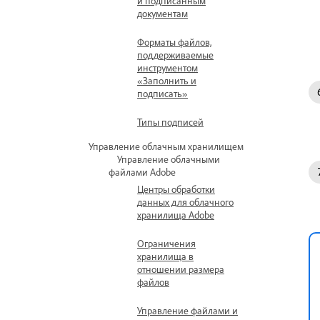
и подписанным
документам
Форматы файлов,
поддерживаемые
инструментом
«Заполнить и
подписать»
Типы подписей
Управление облачным хранилищем
Управление облачными
файлами Adobe
Центры обработки
данных для облачного
хранилища Adobe
Ограничения
хранилища в
отношении размера
файлов
Управление файлами и