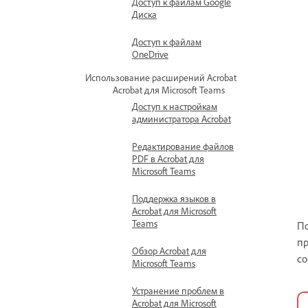
Доступ к файлам Google
Диска
Доступ к файлам
OneDrive
Использование расширений Acrobat
Acrobat для Microsoft Teams
Доступ к настройкам
администратора Acrobat
Редактирование файлов
PDF в Acrobat для
Microsoft Teams
Поддержка языков в
Acrobat для Microsoft
Teams
По
пр
Обзор Acrobat для
со
Microsoft Teams
Устранение проблем в
Acrobat для Microsoft