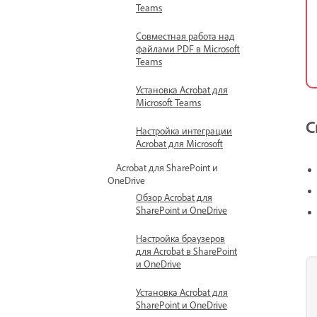
Teams
Совместная работа над
файлами PDF в Microsoft
Teams
Установка Acrobat для
Microsoft Teams
С
Настройка интеграции
Acrobat для Microsoft
Acrobat для SharePoint и
OneDrive
Обзор Acrobat для
SharePoint и OneDrive
Настройка браузеров
для Acrobat в SharePoint
и OneDrive
Установка Acrobat для
SharePoint и OneDrive