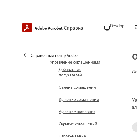
Отправка
документов на
подпись
Desktop
Справка
Adobe Acrobat
Пакетная отправка на
подпись
Ограничения
электронной подписи
О
Справочный центр Adobe
Управление соглашениями
Добавление
По
получателей
Отмена соглашений
Удаление соглашений
Уз
э
Удаление шаблонов
Скрытие соглашений
Отслеживание