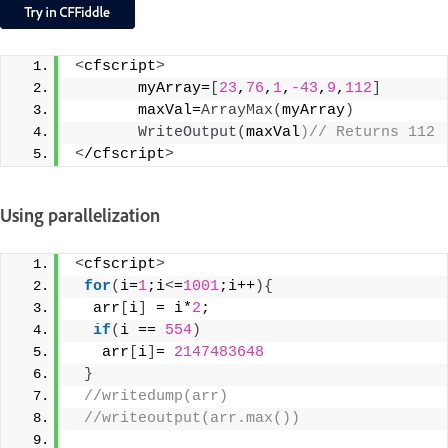
<
cfscript
>
       myArray=
[
23
,
76
,
1
,
-43
,
9
,
112
]
       maxVal=
ArrayMax
(
myArray
)
WriteOutput
(
maxVal
)// Returns 112
<
/cfscript
>
Using parallelization
<
cfscript
>
for
(
i=
1
;i
<
=
1001
;i++
){
  arr
[
i
]
 = i*
2
; 
if
(
i == 
554
)
   arr
[
i
]
= 
2147483648
}
 //writedump(arr) 
 //writeoutput(arr.max()) 