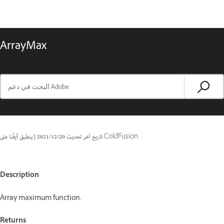
ArrayMax
ينطبق أيضًا على ColdFusion
تاريخ آخر تحديث
20‏/12‏/2021
|
Description
Array maximum function.
Returns