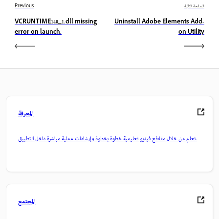
الصفحة التالية
Previous
VCRUNTIME140_1.dll missing
Uninstall Adobe Elements Add-
error on launch.
on Utility
المعرفة
تعلم من خلال مقاطع فيديو تعليمية خطوة بخطوة وإرشادات عملية مباشرة داخل التطبيق.
المجتمع