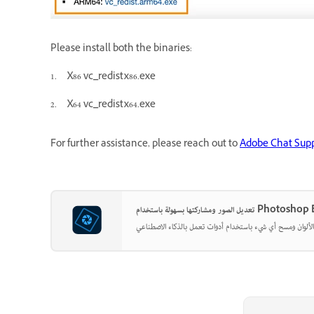
Please install both the binaries:
1. X86 vc_redistx86.exe
2. X64 vc_redistx64.exe
For further assistance, please reach out to
Adobe Chat Sup
سهولة باستخدام Photoshop Elements