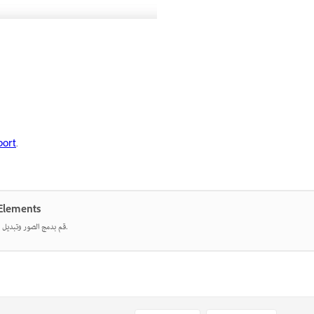
port
.
تعديل الصور ومشاركتها ب
قم بدمج الصور وتبديل الألوان ومسح أي شيء باستخدام أدوات تعمل بالذكاء الاصطناعي.