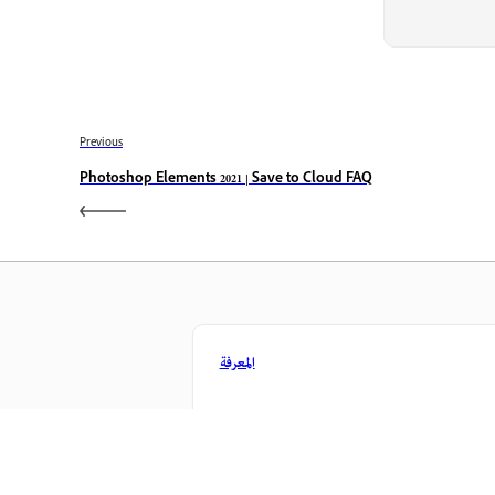
Previous
Photoshop Elements 2021 | Save to Cloud FAQ
المعرفة
ن خلال مقاطع فيديو تعليمية خطوة بخطوة وإرشادات عملية
مباشرة داخل التطبيق.