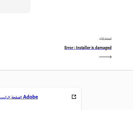
الصفحة التالية
Error | Installer is damaged
الصفحة الرئيسية لـ Adobe
تمكّن من الوصول إلى تطبيقات Creative Cloud و
المفضلة بالإضافة إلى إدارة الملفات وغيرها المزيد.