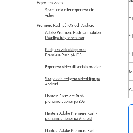
G
Exportera video
Spara, dela eller exportera din
video
* 
Premiere Rush på iOS och Android
Adobe Premiere Rush på mobilen
* 
| Vanliga frågor och svar
Redigera videoklipp med
* 
Premiere Rush på iOS
Exportera video till sociala medier
Ma
Skapa och redigera videoklipp på
Android
Av
Hantera Premiere Rush-
prenumerationer på iOS
Hantera Adobe Premiere Rush-
prenumerationer på Android
Hantera Adobe Premiere Rush-