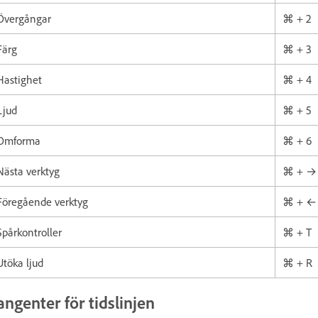
Övergångar
⌘ + 2
Färg
⌘ + 3
Hastighet
⌘ + 4
Ljud
⌘ + 5
Omforma
⌘ + 6
Nästa verktyg
⌘ + →
Föregående verktyg
⌘ + ←
Spårkontroller
⌘ + T
Utöka ljud
⌘ + R
angenter för tidslinjen