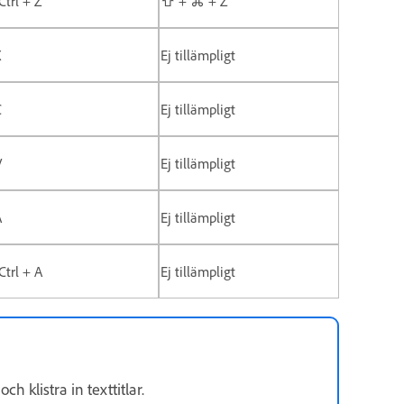
Ctrl + Z
⇧ + ⌘ + Z
X
Ej tillämpligt
C
Ej tillämpligt
V
Ej tillämpligt
A
Ej tillämpligt
Ctrl + A
Ej tillämpligt
h klistra in texttitlar.