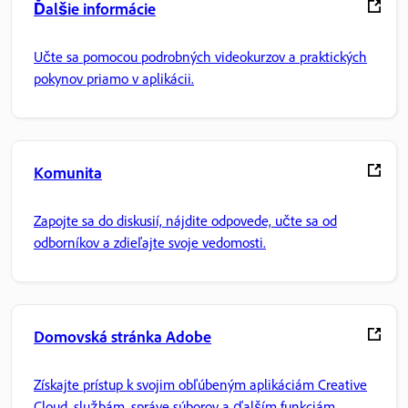
Ďalšie informácie
Učte sa pomocou podrobných videokurzov a praktických
pokynov priamo v aplikácii.
Komunita
Zapojte sa do diskusií, nájdite odpovede, učte sa od
odborníkov a zdieľajte svoje vedomosti.
Domovská stránka Adobe
Získajte prístup k svojim obľúbeným aplikáciám Creative
Cloud, službám, správe súborov a ďalším funkciám.