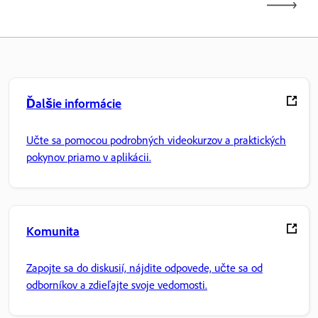
Ďalšie informácie
Učte sa pomocou podrobných videokurzov a praktických
pokynov priamo v aplikácii.
Komunita
Zapojte sa do diskusií, nájdite odpovede, učte sa od
odborníkov a zdieľajte svoje vedomosti.