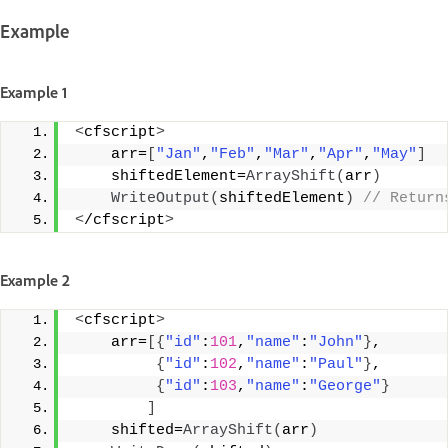
Example
Example 1
<
cfscript
>
    arr=
[
"Jan"
,
"Feb"
,
"Mar"
,
"Apr"
,
"May"
]
    shiftedElement=
ArrayShift
(
arr
)
WriteOutput
(
shiftedElement
)
 // Return
<
/cfscript
>
Example 2
<
cfscript
>
    arr=
[{
"id"
:
101
,
"name"
:
"John"
}
,
{
"id"
:
102
,
"name"
:
"Paul"
}
,
{
"id"
:
103
,
"name"
:
"George"
}
]
    shifted=
ArrayShift
(
arr
)