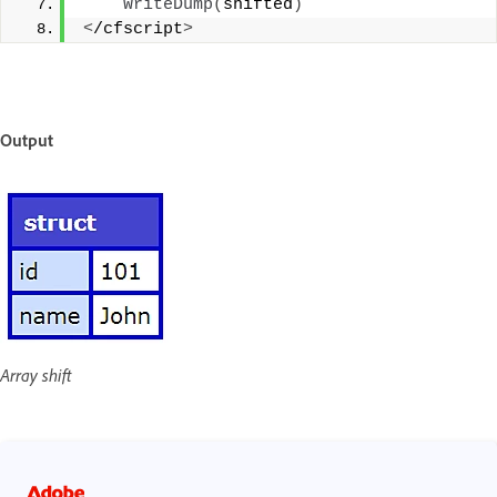
WriteDump
(
shifted
)
<
/cfscript
>
Output
Array shift