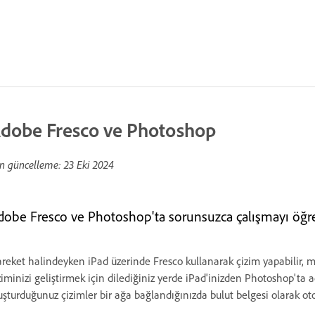
dobe Fresco ve Photoshop
n güncelleme:
23 Eki 2024
dobe Fresco ve Photoshop'ta sorunsuzca çalışmayı öğr
reket halindeyken iPad üzerinde Fresco kullanarak çizim yapabilir, 
ziminizi geliştirmek için dilediğiniz yerde iPad'inizden Photoshop'ta 
uşturduğunuz çizimler bir ağa bağlandığınızda bulut belgesi olarak ot