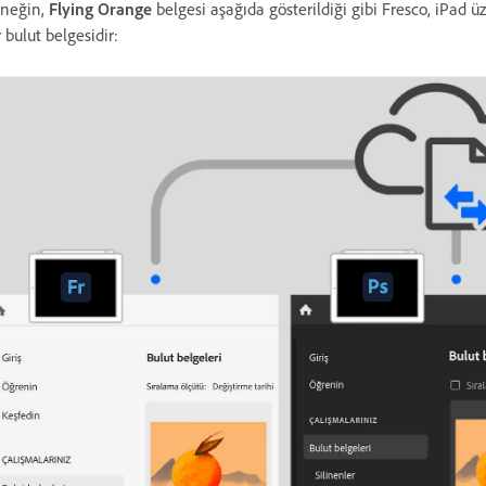
neğin,
Flying Orange
belgesi aşağıda gösterildiği gibi Fresco, iPa
r bulut belgesidir: