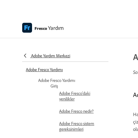
Yardım
Fresco
A
Adobe Yardım Merkezi
Adobe Fresco Yardımı
So
Adobe Fresco Yardımı
Giriş
Adobe Fresco'daki
A
yenilikler
Adobe Fresco nedir?
Ha
çi
Adobe Fresco sistem
ol
gereksinimleri