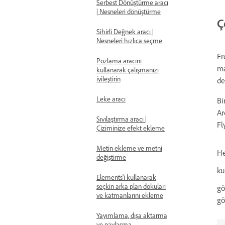
Serbest Dönüştürme aracı
| Nesneleri dönüştürme
Ç
Sihirli Değnek aracı |
Nesneleri hızlıca seçme
Fr
Pozlama aracını
ma
kullanarak çalışmanızı
iyileştirin
de
Leke aracı
Bi
Ar
Sıvılaştırma aracı |
Fl
Çiziminize efekt ekleme
Metin ekleme ve metni
He
değiştirme
ku
Elements'i kullanarak
seçkin arka plan dokuları
gö
ve katmanlarını ekleme
gö
Yayımlama, dışa aktarma
ve paylaşma