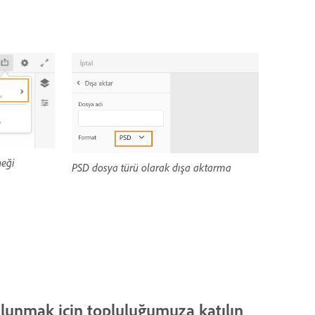
neği
PSD dosya türü olarak dışa aktarma
lunmak için topluluğumuza katılın