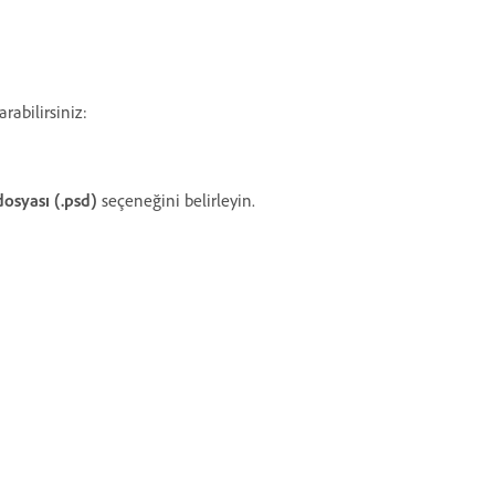
rabilirsiniz:
osyası (.psd)
seçeneğini belirleyin.