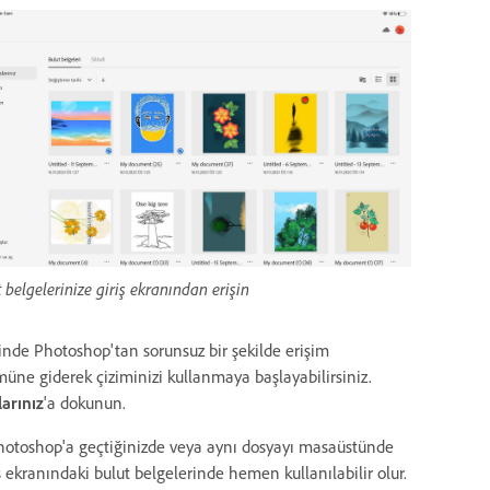
 belgelerinize giriş ekranından erişin
nde Photoshop'tan sorunsuz bir şekilde erişim
müne giderek çiziminizi kullanmaya başlayabilirsiniz.
arınız
'a dokunun.
 Photoshop'a geçtiğinizde veya aynı dosyayı masaüstünde
ekranındaki bulut belgelerinde hemen kullanılabilir olur.