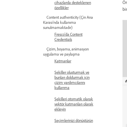
Ör
cihazlarda desteklenen
özellikler
bi
Content authenticity (Çin Ana
Karası'nda kullanıma
sunulmamaktadır)
Fresco'da Content
Credentials
Çizim, boyama, animasyon
uygulama ve paylaşma
Katmanlar
Şekiller oluşturmak ve
bunları doldurmak için
çizim yardımcılarını
kullanma
Şekilleri otomatik olarak
vektör katmanları olarak
ekleyin
Seçimlerinizi dönüştürün