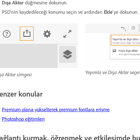
Dışa Aktar
düğmesine dokunun.
PSD'nin kaydedileceği konumu seçin ve ardından
Ekle
'ye dokunun.
Yayımla ve Dışa Aktar seçe
şa Aktar simgesi
enzer konular
Premium plana yükselterek premium fontlara erişme
Photoshop eğitimleri
ağlantı kurmak, öğrenmek ve etkileşimde bu