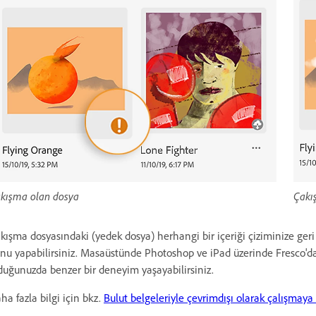
kışma olan dosya
Çakı
kışma dosyasındaki (yedek dosya) herhangi bir içeriği çiziminize geri
nu yapabilirsiniz. Masaüstünde Photoshop ve iPad üzerinde Fresco'da 
duğunuzda benzer bir deneyim yaşayabilirsiniz.
ha fazla bilgi için bkz.
Bulut belgeleriyle çevrimdışı olarak çalışmay