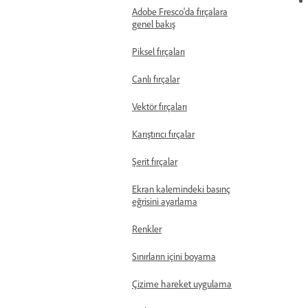
Adobe Fresco'da fırçalara
genel bakış
Piksel fırçaları
Canlı fırçalar
Vektör fırçaları
Karıştırıcı fırçalar
Şerit fırçalar
Ekran kalemindeki basınç
eğrisini ayarlama
Renkler
Sınırların içini boyama
Çizime hareket uygulama