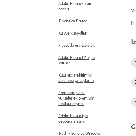
Adobe Fresco sürüm
notları
Ya
iPhone'da Fresco
Hi
Klavye kısayolları
I
Fresco'da erişilebilirlik
Adobe Fresco | Yaygın
sorular
Kullanıcı arabirimini
kullanmaya başlama
Premium plana
yükselterek premium
fontlara erişme
Adobe Fresco için
depolama alanı
G
iPad, iPhone ve Windows