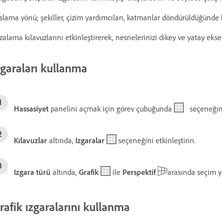
slama yönü; şekiller, çizim yardımcıları, katmanlar döndürüldüğünde bu
zalama kılavuzlarını etkinleştirerek, nesnelerinizi dikey ve yatay eks
zgaraları kullanma
Hassasiyet
panelini açmak için görev çubuğunda
seçeneğini
Kılavuzlar
altında,
Izgaralar
seçeneğini etkinleştirin.
Izgara türü
altında,
Grafik
ile
Perspektif
arasında seçim y
rafik ızgaralarını kullanma