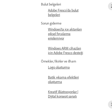
Bulut belgeleri
Adobe Fresco'da bulut
belgeleri
Sorun giderme
Windows'ta içe aktarılan
piksel fırçalarına
erişilemiyor
Windows ARM cihazları
için Adobe Fresco desteği
Örnekler, fikirler ve ilham
Logo oluşturma
Batik yıkama efektleri
oluşturma
Kreatif illüstrasyonlar |
Dijital konsept sanatı