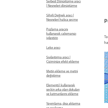
Serbest Dönüştürme aracı
| Nesneleri dönüştürme
Sihirli Değnek aracı |
P
Nesneleri hızlıca seçme
Pozlama aracını
kullanarak çalışmanızı
Ta
iyileştirin
ha
Leke aracı
Sıvılaştırma aracı |
Çiziminize efekt ekleme
Metin ekleme ve metni
değiştirme
Elements'i kullanarak
seçkin arka plan dokuları
ve katmanlarını ekleme
Yayımlama, dışa aktarma
ve paylaşma