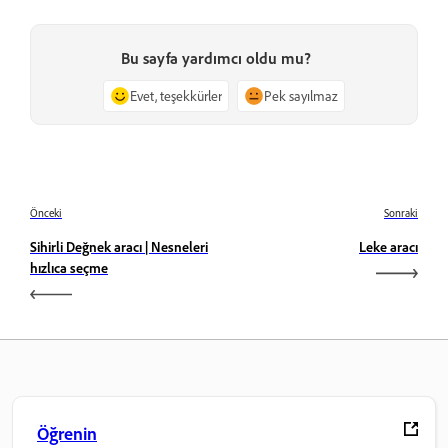
Bu sayfa yardımcı oldu mu?
Evet, teşekkürler
Pek sayılmaz
Önceki
Sonraki
Sihirli Değnek aracı | Nesneleri
Leke aracı
hızlıca seçme
Öğrenin